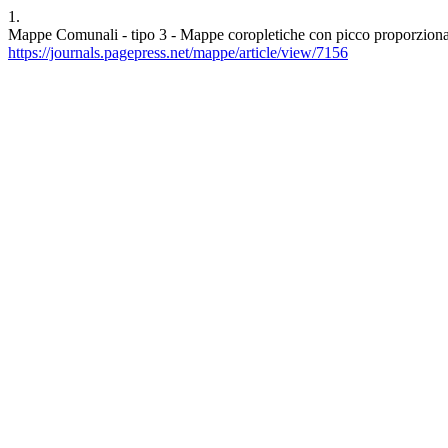
1.
Mappe Comunali - tipo 3 - Mappe coropletiche con picco proporzionato
https://journals.pagepress.net/mappe/article/view/7156