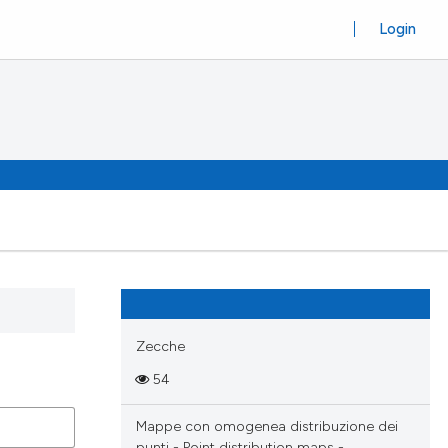
Login
Zecche
54
Mappe con omogenea distribuzione dei
punti - Point distribution maps -