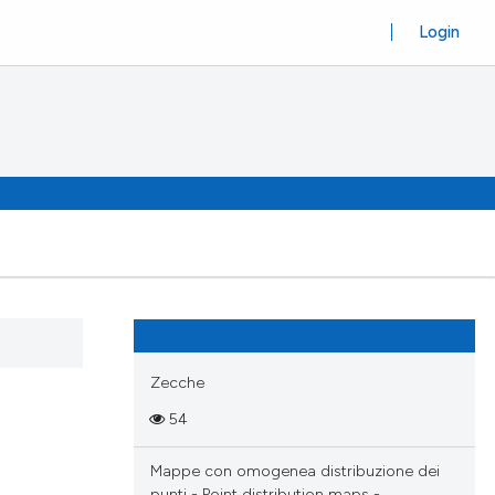
Login
Zecche
54
Mappe con omogenea distribuzione dei
punti - Point distribution maps -